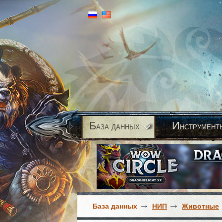
Б
И
аза данных
нструмент
База данных
НИП
Животные