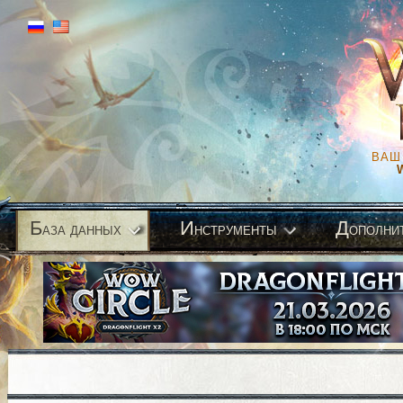
ВАШ
Б
И
Д
аза данных
нструменты
ополни