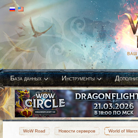
ВАШ
Б
И
Д
аза данных
нструменты
ополни
WoW Road
Новости серверов
World of Warcr