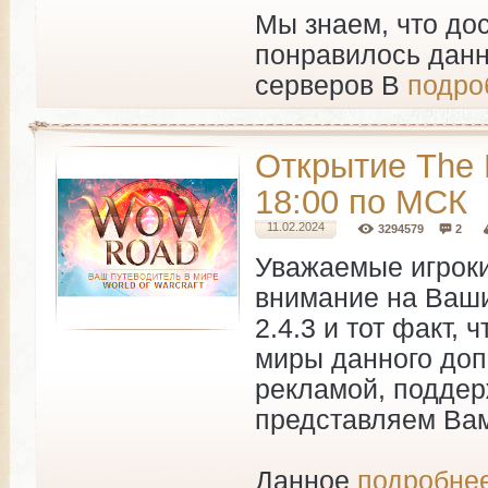
Мы знаем, что до
понравилось данн
серверов B
подроб
Открытие The B
18:00 по МСК
11.02.2024
3294579
2
Уважаемые игроки
внимание на Ваши
2.4.3 и тот факт,
миры данного доп
рекламой, поддер
представляем Ва
Данное
подробнее