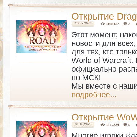
Открытие Drago
26.02.2026
1088137
2
Этот момент, нако
новости для всех
для тех, кто толь
World of Warcraft.
официально распах
по МСК!
Мы вместе с наши
подробнее...
Открытие WoW C
31.10.2025
1712334
6
Многие игроки жд