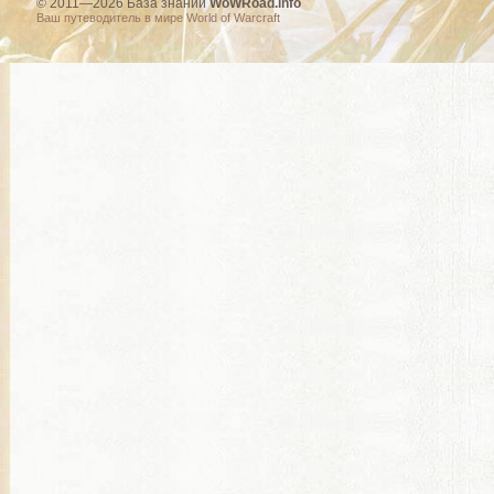
© 2011—2026 База знаний
WoWRoad.info
Ваш путеводитель в мире World of Warcraft