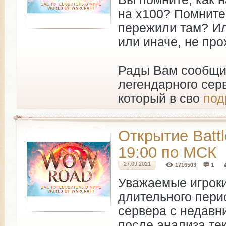
на х100? Помните
пережили там? Ил
или иначе, не про
Рады Вам сообщи
легендарного сер
который в сво
под
Открытие Battle
19:00 по МСК
27.09.2021
1716503
1
Уважаемые игроки
длительного пери
сервера с недавни
после анализа те