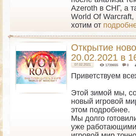
Azeroth в СНГ, а 
World Of Warcraft
хотим от
подробне
Открытие ново
20.02.2021 в 
07.02.2021
1739655
0
Приветствуем всех
Этой зимой мы, с
новый игровой ми
этом подробнее.
Мы долго готовил
уже работающими 
игровой мир точно