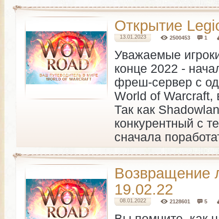
Открытие Legio
13.01.2023
2500453
1
Уважаемые игроки
конце 2022 - нача
фреш-сервер с од
World of Warcraft
Так как Shadowla
конкурентный с т
сначала поработ
Возвращение л
19.02.22
08.01.2022
2128601
5
Вы помните, как н