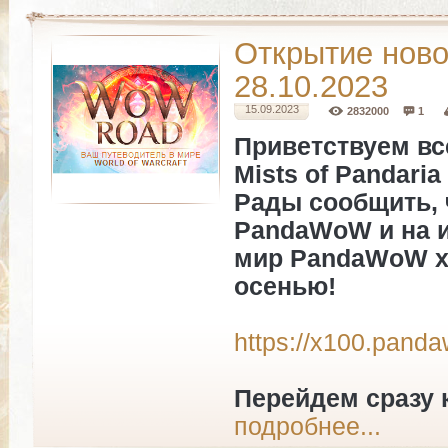
Открытие ново
28.10.2023
15.09.2023
2832000
1
Приветствуем вс
Mists of Pandaria 
Рады сообщить, 
PandaWoW и на и
мир PandaWoW x1
осенью!
https://x100.pand
Перейдем сразу 
подробнее...