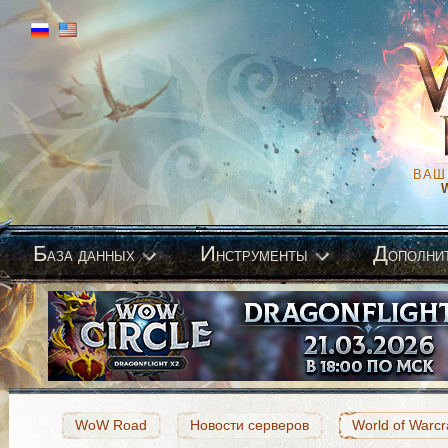
ВАШ
Б
И
Д
аза данных
нструменты
ополни
WoW Road
Новости серверов
World of Warcr