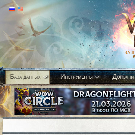
ВАШ
Б
И
Д
аза данных
нструменты
ополни