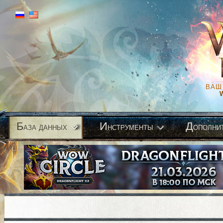
ВАШ
Б
И
Д
аза данных
нструменты
ополни