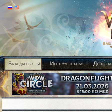
ВАШ
Б
И
Д
аза данных
нструменты
ополни