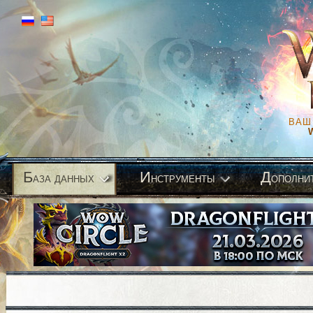
ВАШ
Б
И
Д
аза данных
нструменты
ополни