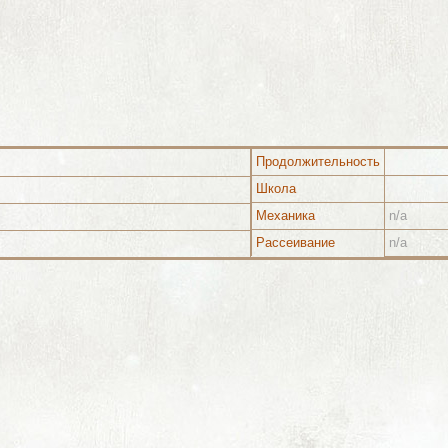
Продолжительность
Школа
Механика
n/a
Рассеивание
n/a