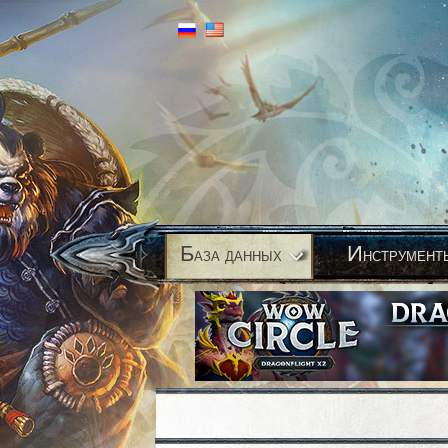
Б
И
аза данных
нструмент