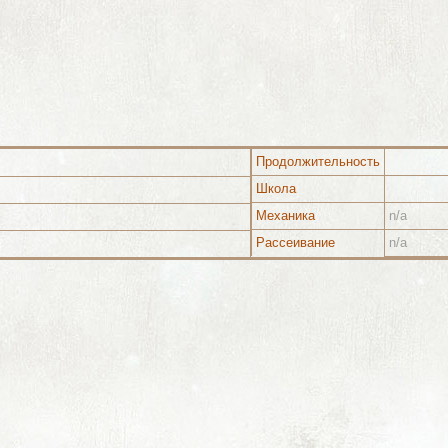
Продолжительность
Школа
Механика
n/a
Рассеивание
n/a