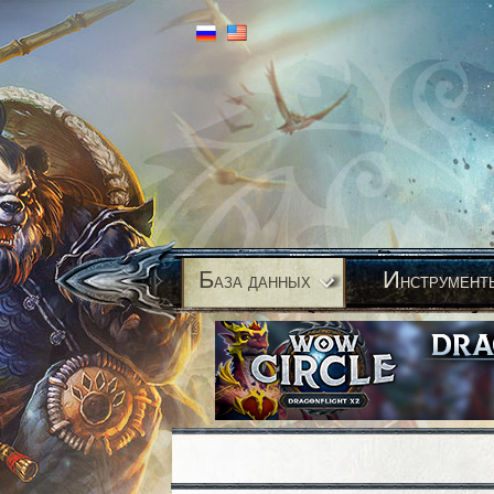
Б
И
аза данных
нструмент