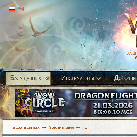
ВАШ
Б
И
Д
аза данных
нструменты
ополни
База данных
Заклинания
...