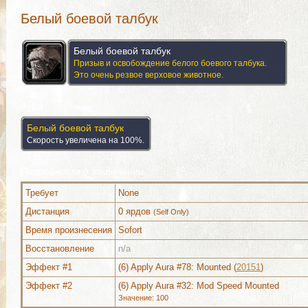
Белый боевой талбук
Белый боевой талбук
Призыв и освобождение белого боевого талбука.
Это очень резвое верховое животное.
Аура
Белый боевой талбук
Скорость увеличена на 100%.
Подробности о заклинании
Требует
None
Дистанция
0 ярдов
(Self Only)
Время произнесения
Sofort
Восстановление
n/a
Используется (2)
Комментарии
Изображения
Эффект #1
(6) Apply Aura #78: Mounted (
20151
)
Эффект #2
(6) Apply Aura #32: Mod Speed Mounted
Значение: 100
Используется (2)
Комментарии
Изображения