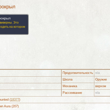
рокрыл
рокрыл
виверны. Это
ездить на котором
Продолжительность
n/a
Школа
Оружие
Механика
верхом
Рассеивание
n/a
ounted (
18377
)
Изображения
wn Aura (207)