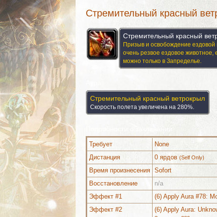
Стремительный красный вет
Стремительный красный вет
Призыв и освобождение ездовой 
очень резвое ездовое животное, 
можно только в Запределье.
Аура
Стремительный красный ветрокрыл
Скорость полета увеличена на 280%.
Подробности о заклинании
Требует
None
Дистанция
0 ярдов
(Self Only)
Время произнесения
Sofort
Восстановление
n/a
Эффект #1
(6) Apply Aura #78: M
Используется (1)
Комментарии
Эффект #2
(6) Apply Aura: Unkno