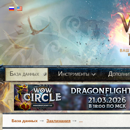
ВАШ
Б
И
Д
аза данных
нструменты
ополни
База данных
Заклинания
...