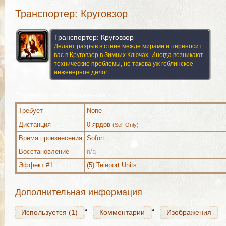
Транспортер: Круговзор
Транспортер: Круговзор
Делает разрыв в стене межде мирами и переносит
вас в Круговзор в Зимних Ключах. Иногда возникают
технические проблемы, но такова уж гоблинское
инженерное дело!
Подробности о заклинании
Требует
None
Дистанция
0 ярдов
(Self Only)
Используется (1)
Комментарии
Изображения
Время произнесения
Sofort
Восстановление
n/a
Эффект #1
(5) Teleport Units
Используется (1)
Комментарии
Изображения
Дополнительная информация
Используется (1)
Комментарии
Изображения