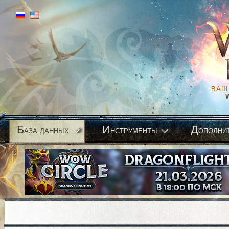
ВАШ
Б
И
Д
аза данных
нструменты
ополни