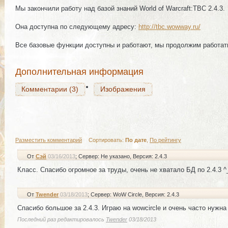
Комментарии (3)
Изображения
Мы закончили работу над базой знаний World of Warcraft:TBC 2.4.3.
Она доступна по следующему адресу:
http://tbc.wowway.ru/
Все базовые функции доступны и работают, мы продолжим работат
Комментарии (3)
Изображения
Дополнительная информация
Комментарии (3)
Изображения
Разместить комментарий
|
Сортировать:
По дате
,
По рейтингу
От
Сэй
03/16/2013
; Сервер: Не указано
, Версия: 2.4.3
Класс. Спасибо огромное за труды, очень не хватало БД по 2.4.3 ^
От
Twender
03/18/2013
; Сервер: WoW Circle
, Версия: 2.4.3
Спасибо большое за 2.4.3. Играю на wowcircle и очень часто нужн
Последний раз редактировалось
Twender
03/18/2013