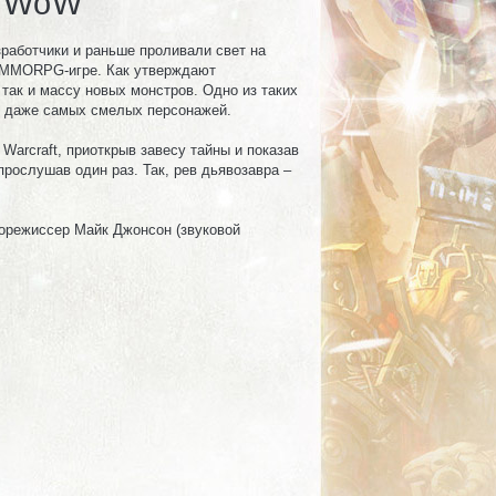
в WoW
зработчики и раньше проливали свет на
ой MMORPG-игре. Как утверждают
 так и массу новых монстров. Одно из таких
я даже самых смелых персонажей.
Warcraft, приоткрыв завесу тайны и показав
прослушав один раз. Так, рев дьявозавра –
корежиссер Майк Джонсон (звуковой