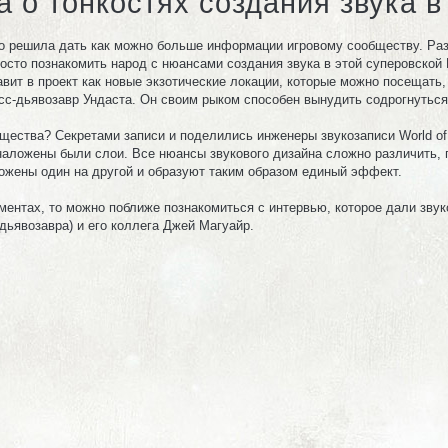
ла о тонкостях создания звука 
авно решила дать как можно больше информации игровому сообществу. Ра
росто познакомить народ с нюансами создания звука в этой суперовск
вит в проект как новые экзотические локации, которые можно посещать,
сс-дьявозавр Ундаста. Он своим рыком способен вынудить содрогнутьс
ущества? Секретами записи и поделились инженеры звукозаписи World of 
 наложены были слои. Все нюансы звукового дизайна сложно различить, 
ложены один на другой и образуют таким образом единый эффект.
ментах, то можно поближе познакомиться с интервью, которое дали зву
дьявозавра) и его коллега Джей Магуайр.