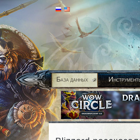
Б
И
аза данных
нструмент