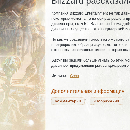
Blizzard рассказа
Компания Blizzard Entertainment не так д
некоторые моменты, а на сей раз решили п
девелоперы, патч 5.2 Властелин Грома доба
диковинных существ – это зандаларский бо
Но как же создавали голос этого жуткого с
в видеоролике образцы звуков до того, как
это несколько звуковых слоев, которые на
Комментарии
Изображения
Вдруг вы решили больше узнать об этих мо
дизайнер, придумавший рык зандаларского 
Источник:
Goha
Комментарии
Изображения
Дополнительная информация
Комментарии
Изображения