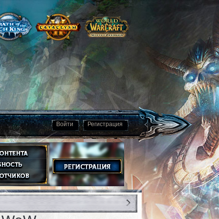
Войти
Регистрация
1
29.03.2013
1385933
0