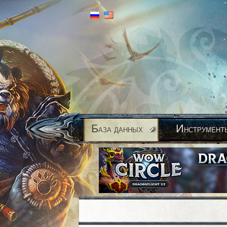
Б
И
аза данных
нструмент