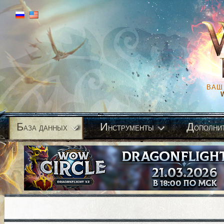
ВАШ
Б
И
Д
аза данных
нструменты
ополни