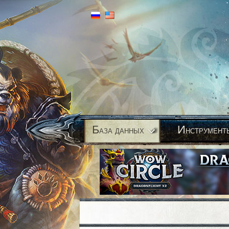
Б
И
аза данных
нструмент