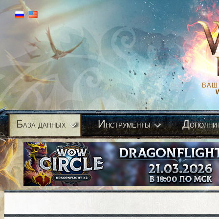
ВАШ
Б
И
Д
аза данных
нструменты
ополни