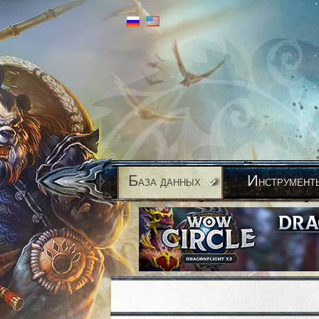
Б
И
аза данных
нструмент