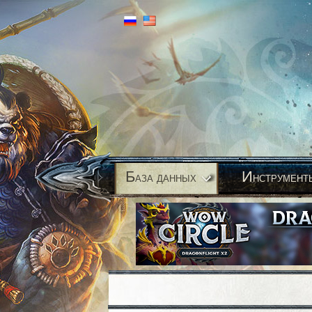
Б
И
аза данных
нструмент