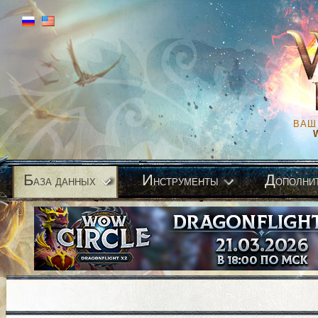
ВАШ
Б
И
Д
аза данных
нструменты
ополни