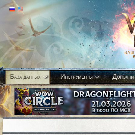
ВАШ
Б
И
Д
аза данных
нструменты
ополни