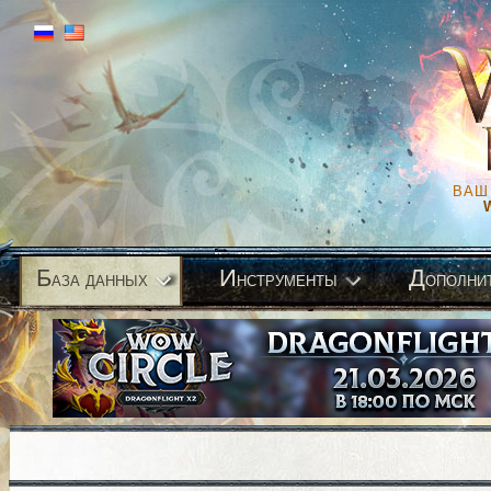
ВАШ
Б
И
Д
аза данных
нструменты
ополни