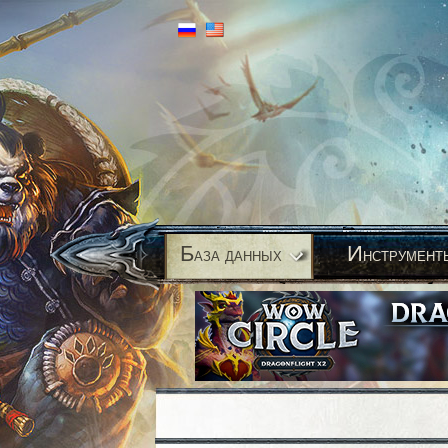
Б
И
аза данных
нструмент