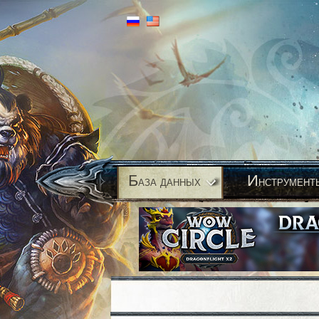
Б
И
аза данных
нструмент