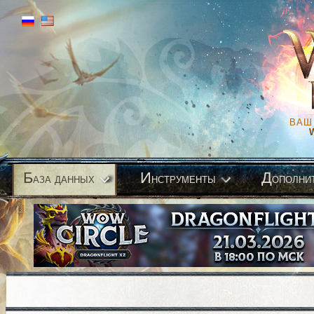
ВАШ
Б
И
Д
аза данных
нструменты
ополни