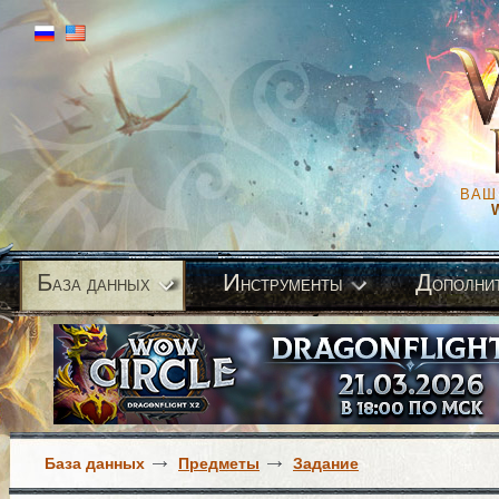
ВАШ
Б
И
Д
аза данных
нструменты
ополни
База данных
Предметы
Задание