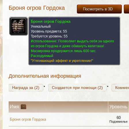
Броня огров Гордока
Посмотреть в 3D
Броня огров Гордока
Уникальный
Уровень предмета: 55
Требуется уровень: 55
Награда за (2)
Использование:
Создается при помощи (2)
Позволяет выдать себя за одного
Комме
из огров Гордока и даже обмануть капитана!
Маскировка продержится лишь 600 sec.
Расходуемый
"Утягивающий эффект и укрепление!"
Награда за (2)
Создается при помощи (2)
Комме
Дополнительная информация
Награда за (2)
Создается при помощи (2)
Комме
Имя
Уровень
60
Броня огров Гордока
Подземелье