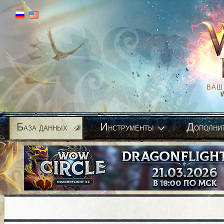
ВАШ
Б
И
Д
аза данных
нструменты
ополни