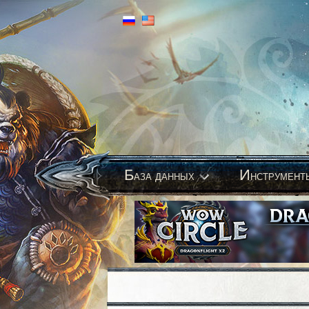
Б
И
аза данных
нструмент