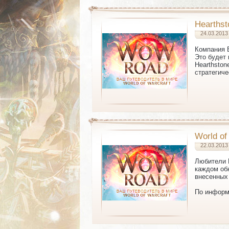
Hearthst
24.03.2013
Компания B
Это будет 
Hearthston
стратегич
World o
22.03.2013
Любител
каждом об
внесенных 
По информ