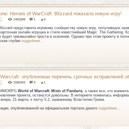
one: Heroes of WarCraft: Blizzard показала новую игру!
1463299
1
0
lizzard представила игровому сообществу новую игру, получившую назван
карточная онлайн игрушка в стиле известнейшей Magic: The Gathering. К
e будет чрезвычайно проста в освоении. Однако при этом проекту в пол
еская глубин
подробнее...
f Warcraft: опубликован перечень срочных исправлений о
1580403
0
1
и MMORPG
World of Warcraft: Mists of Pandaria
, а также все, кто внима
новлении проекта, останутся довольны. В интернете появилась информа
вчера, 21 марта, к патчу 5.2, названному Властелин Грома.
ации, опубликованной на официальном портале даного
подробнее...