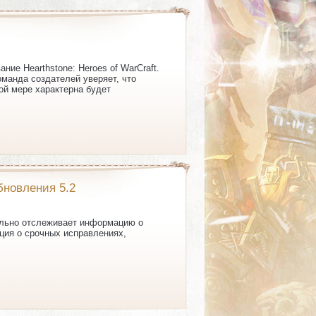
ие Hearthstone: Heroes of WarCraft.
оманда создателей уверяет, что
ной мере характерна будет
бновления 5.2
тельно отслеживает информацию о
ция о срочных исправлениях,