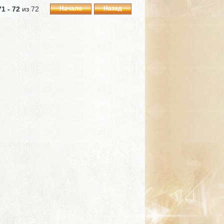
71 - 72
из 72
Начало
Назад